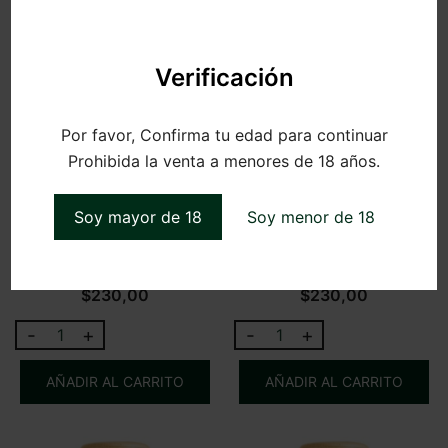
c.c.
cantidad
cantidad
Verificación
Por favor, Confirma tu edad para continuar
Prohibida la venta a menores de 18 años.
Soy mayor de 18
Soy menor de 18
Patricia Gluten Free 330
Stella 0.0% (sin alcohol)
c.c.
330c.c
$
230,00
$
230,00
-
+
-
+
Patricia
Stella
Gluten
0.0%
AÑADIR AL CARRITO
AÑADIR AL CARRITO
Free
(sin
330
alcohol)
c.c.
330c.c