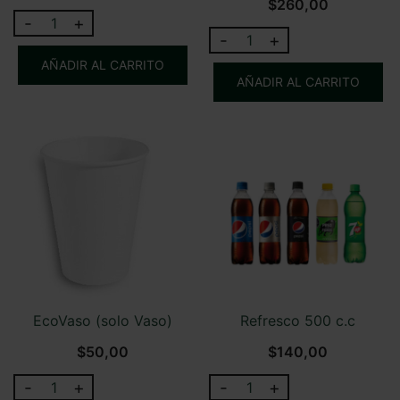
$
260,00
-
+
Pinta
-
+
Refill
Patagonia
Pinta
AÑADIR AL CARRITO
+
AÑADIR AL CARRITO
Patagonia
EcoVaso
(unicamente
cantidad
si
ya
tenes
Vaso)
cantidad
EcoVaso (solo Vaso)
Refresco 500 c.c
$
50,00
$
140,00
-
+
-
+
EcoVaso
Refresco