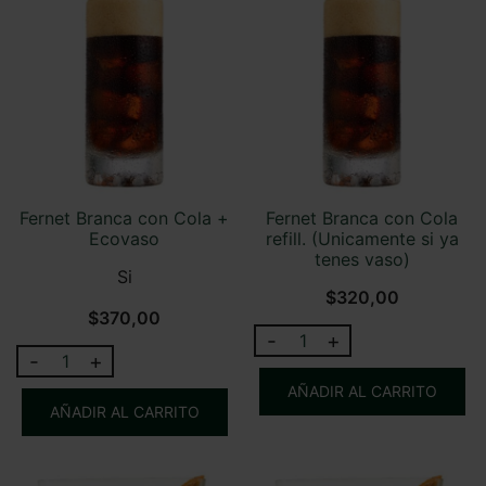
cantidad
cantidad
Fernet Branca con Cola +
Fernet Branca con Cola
Ecovaso
refill. (Unicamente si ya
tenes vaso)
Si
$
320,00
$
370,00
-
+
Fernet
-
+
Fernet
Branca
Branca
AÑADIR AL CARRITO
con
AÑADIR AL CARRITO
con
Cola
Cola
refill.
+
(Unicamente