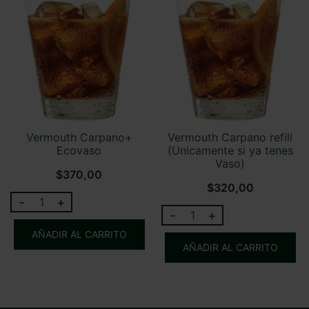
Ecovaso
si
cantidad
ya
tenes
vaso)
cantidad
Vermouth Carpano+
Vermouth Carpano refill
Ecovaso
(Unicamente si ya tenes
Vaso)
$
370,00
$
320,00
-
+
Vermouth
-
+
Vermouth
Carpano+
Carpano
AÑADIR AL CARRITO
Ecovaso
AÑADIR AL CARRITO
refill
cantidad
(Unicamente
si
ya