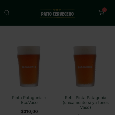
Saltar
al
0
contenido
DeGusto
FOODTRUCK
Pinta Patagonia +
Refill Pinta Patagonia
EcoVaso
(unicamente si ya tenes
Vaso)
$
310,00